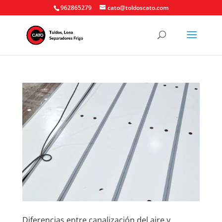
962865279
cato@toldoscato.com
Diferencias entre canalización del aire y