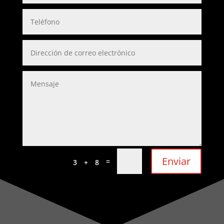
Enviar
=
3 + 8