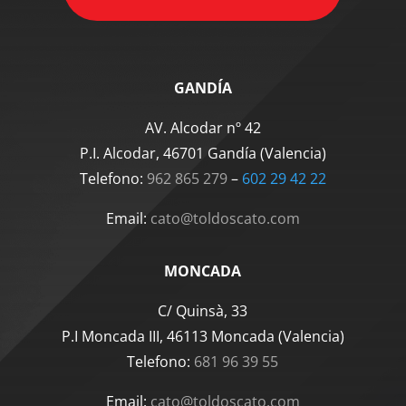
GANDÍA
AV. Alcodar nº 42
P.I. Alcodar, 46701 Gandía (Valencia)
Telefono:
962 865 279
–
‪602 29 42 22‬
Email:
cato@toldoscato.com
MONCADA
C/ Quinsà, 33
P.I Moncada III, 46113 Moncada (Valencia)
Telefono:
681 96 39 55
Email:
cato@toldoscato.com