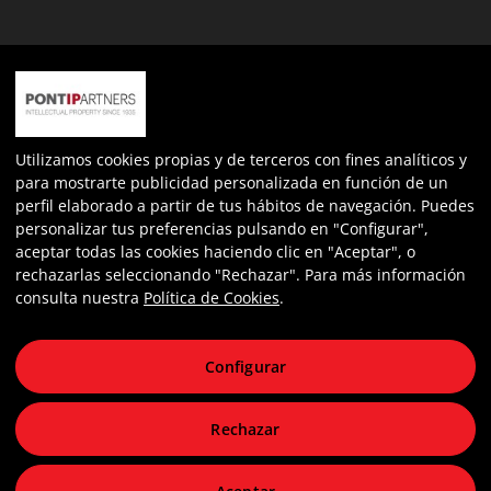
Expediente: INPYME/2022/163
Más información sobre la ayuda
nº de expediente: ECOVUL/2023/487/46
Utilizamos cookies propias y de terceros con fines analíticos y
para mostrarte publicidad personalizada en función de un
perfil elaborado a partir de tus hábitos de navegación. Puedes
personalizar tus preferencias pulsando en "Configurar",
aceptar todas las cookies haciendo clic en "Aceptar", o
rechazarlas seleccionando "Rechazar". Para más información
consulta nuestra
Política de Cookies
.
Toldos Cato - Todos los derechos reservado
Configurar
Aviso Legal
Política de Privacidad
Rechazar
Política de Cookies