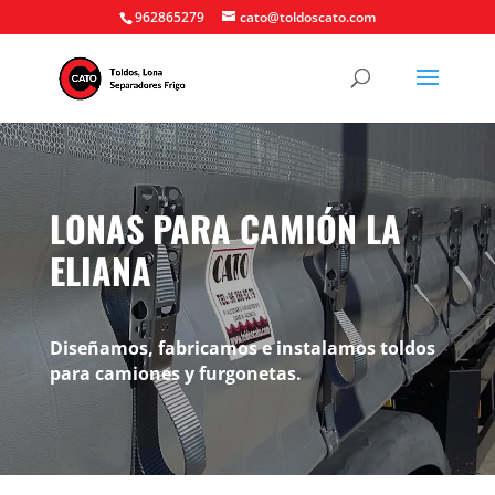
962865279
cato@toldoscato.com
LONAS PARA CAMIÓN LA
ELIANA
Diseñamos, fabricamos e instalamos toldos
para camiones y furgonetas.