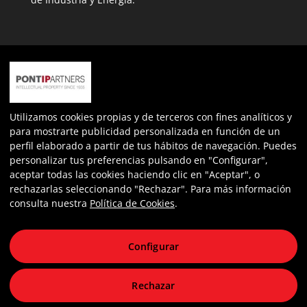
Expediente: INPYME/2022/163
Más información sobre la ayuda
nº de expediente: ECOVUL/2023/487/46
Utilizamos cookies propias y de terceros con fines analíticos y
para mostrarte publicidad personalizada en función de un
perfil elaborado a partir de tus hábitos de navegación. Puedes
personalizar tus preferencias pulsando en "Configurar",
aceptar todas las cookies haciendo clic en "Aceptar", o
rechazarlas seleccionando "Rechazar". Para más información
consulta nuestra
Política de Cookies
.
Toldos Cato - Todos los derechos reservado
Configurar
Aviso Legal
Política de Privacidad
Rechazar