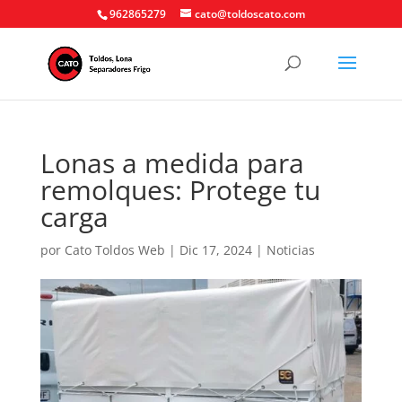
962865279
cato@toldoscato.com
Lonas a medida para
remolques: Protege tu
carga
por
Cato Toldos Web
|
Dic 17, 2024
|
Noticias