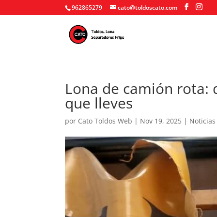
962865279
cato@toldoscato.com
Lona de camión rota: 
que lleves
por
Cato Toldos Web
|
Nov 19, 2025
|
Noticias