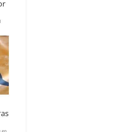
or
l
ras
e en