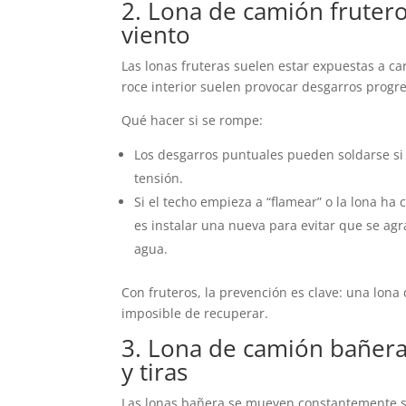
2. Lona de camión frutero
viento
Las lonas fruteras suelen estar expuestas a car
roce interior suelen provocar desgarros progres
Qué hacer si se rompe:
Los desgarros puntuales pueden soldarse si 
tensión.
Si el techo empieza a “flamear” o la lona ha
es instalar una nueva para evitar que se agr
agua.
Con fruteros, la prevención es clave: una lona 
imposible de recuperar.
3. Lona de camión bañera
y tiras
Las lonas bañera se mueven constantemente sob