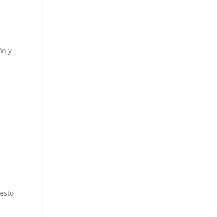
ón y
resto