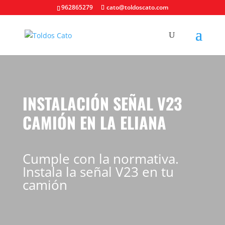
962865279
cato@toldoscato.com
INSTALACIÓN SEÑAL V23
CAMIÓN EN LA ELIANA
Cumple con la normativa.
Instala la señal V23 en tu
camión