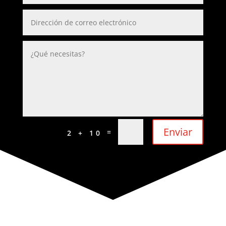
Enviar
=
2 + 10