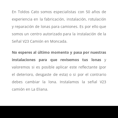
En Toldos Cato somos especialistas con 50 años de
experiencia en la fabricación, instalación, rotulación
y reparación de lonas para camiones. Es por ello que
somos un centro autorizado para la instalación de la
Señal V23 Camión en Moncada.
No esperes al último momento y pasa por nuestras
instalaciones para que revisemos tus lonas
y
valoremos si es posible aplicar este reflectante (por
el deterioro, desgaste de esta) o si por el contrario
debes cambiar la lona. Instalamos la señal V23
camión en La Eliana.