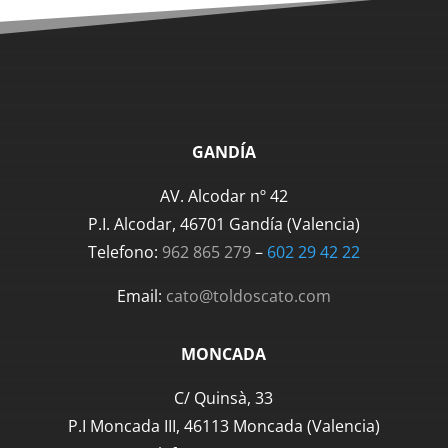
GANDÍA
AV. Alcodar nº 42
P.I. Alcodar, 46701 Gandía (Valencia)
Telefono:
962 865 279
–
‪602 29 42 22‬
Email:
cato@toldoscato.com
MONCADA
C/ Quinsà, 33
P.I Moncada III, 46113 Moncada (Valencia)