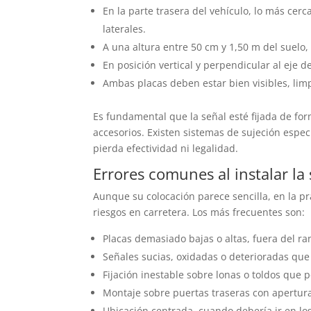
En la parte trasera del vehículo, lo más cerc
laterales.
A una altura entre 50 cm y 1,50 m del suelo, 
En posición vertical y perpendicular al eje d
Ambas placas deben estar bien visibles, limp
Es fundamental que la señal esté fijada de fo
accesorios. Existen sistemas de sujeción espe
pierda efectividad ni legalidad.
Errores comunes al instalar la
Aunque su colocación parece sencilla, en la p
riesgos en carretera. Los más frecuentes son:
Placas demasiado bajas o altas, fuera del ra
Señales sucias, oxidadas o deterioradas que
Fijación inestable sobre lonas o toldos que 
Montaje sobre puertas traseras con apertur
Ubicación centrada, cuando debería ir en los