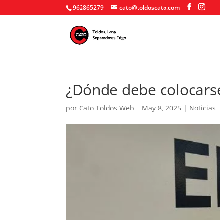
962865279
cato@toldoscato.com
¿Dónde debe colocarse
por
Cato Toldos Web
|
May 8, 2025
|
Noticias