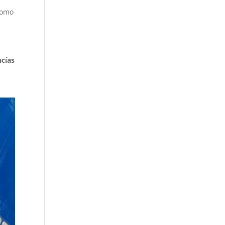
,
como
ncías