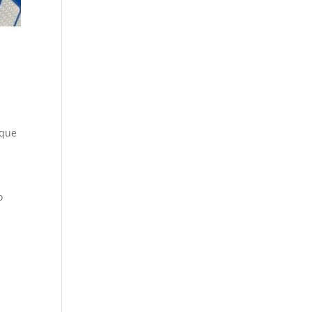
 que
o