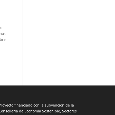
l
io
amos
obre
Proyecto financiado con la subvención de la
Conselleria de Economía Sostenible, Sectores