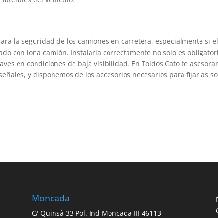
ra la seguridad de los camiones en carretera, especialmente si e
ado con lona camión. Instalarla correctamente no solo es obligator
raves en condiciones de baja visibilidad. En Toldos Cato te asesor
 señales, y disponemos de los accesorios necesarios para fijarlas s
Moncada
C/ Quinsà 33 Pol. Ind Moncada III 46113