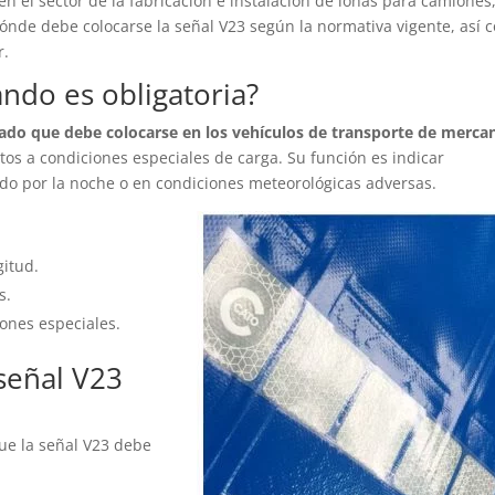
n el sector de la fabricación e instalación de lonas para camiones
ónde debe colocarse la señal V23 según la normativa vigente, así 
r.
ándo es obligatoria?
ado que debe colocarse en los vehículos de transporte de merca
tos a condiciones especiales de carga. Su función es indicar
odo por la noche o en condiciones meteorológicas adversas.
itud.
s.
ones especiales.
señal V23
ue la señal V23 debe