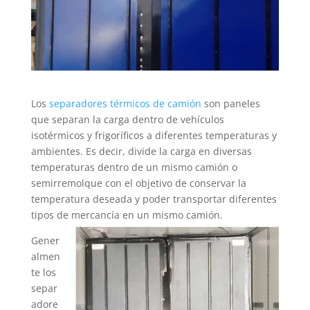
Los
separadores térmicos de camión
son paneles
que separan la carga dentro de vehículos
isotérmicos y frigoríficos a diferentes temperaturas y
ambientes. Es decir, divide la carga en diversas
temperaturas dentro de un mismo camión o
semirremolque con el objetivo de conservar la
temperatura deseada y poder transportar diferentes
tipos de mercancía en un mismo camión.
Gener
almen
te los
separ
adore